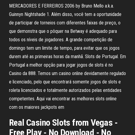
MERCADORES E FERREIROS 2006 by Bruno Mello a.k.a.
Guinnyn Nightshade 1. Além disso, você tem a oportunidade
de participar de torneios com diferentes faixas de preço, o
que demonstra que o pôquer na Betway é adequado para
todos os níveis de jogadores. A grande competição de
domingo tem um limite de tempo, para evitar que os jogos
durem até as primeiras horas da manhã. Slots de Portugal. Em
Portugal a melhor opção para jogar jogos de slots é no
Casino da 888. Temos um casino online devidamente regulado
e licenciado, pelo que encontrará somente jogos de slots e
roleta licenciados e totalmente autorizados pelas entidades
competentes. Aqui vai encontrar as melhores slots online
com os maiores jackpots em
Real Casino Slots from Vegas -
Free Play - No Download - No