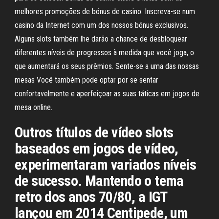
melhores promoções de bónus de casino. Inscreva-se num
casino da Internet com um dos nossos bónus exclusivos.
Alguns slots também lhe darão a chance de desbloquear
diferentes níveis de progressos à medida que você joga, o
que aumentará os seus prêmios. Sente-se a uma das nossas
mesas Você também pode optar por se sentar
confortavelmente e aperfeiçoar as suas táticas em jogos de
mesa online.
Outros títulos de vídeo slots
baseados em jogos de vídeo,
experimentaram variados níveis
de sucesso. Mantendo o tema
retro dos anos 70/80, a IGT
lançou em 2014 Centipede, um