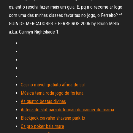
os, ent o resolvi fazer mais um guia. E, pq n o recome ar logo
com uma das minhas classes favoritas no jogo, o Ferreiro? ^^
GUIA DE MERCADORES E FERREIROS 2006 by Bruno Mello
a.k.a. Guinnyn Nightshade 1.
Casino móvel gratuito áfrica do sul
Música tema roda jogo da fortuna
As quatro bestas divinas
Antena de slot para detecção de câncer de mama
Blackjack carvalho shavano park tx
Cs pro poker baia mare