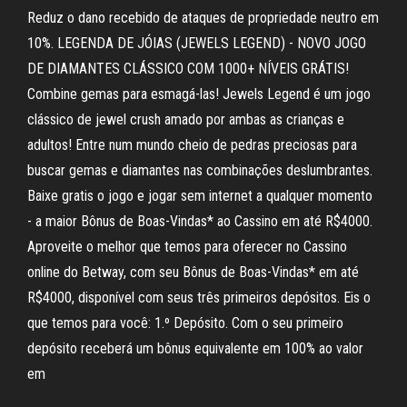
Reduz o dano recebido de ataques de propriedade neutro em
10%. LEGENDA DE JÓIAS (JEWELS LEGEND) - NOVO JOGO
DE DIAMANTES CLÁSSICO COM 1000+ NÍVEIS GRÁTIS!
Combine gemas para esmagá-las! Jewels Legend é um jogo
clássico de jewel crush amado por ambas as crianças e
adultos! Entre num mundo cheio de pedras preciosas para
buscar gemas e diamantes nas combinações deslumbrantes.
Baixe gratis o jogo e jogar sem internet a qualquer momento
- a maior Bônus de Boas-Vindas* ao Cassino em até R$4000.
Aproveite o melhor que temos para oferecer no Cassino
online do Betway, com seu Bônus de Boas-Vindas* em até
R$4000, disponível com seus três primeiros depósitos. Eis o
que temos para você: 1.º Depósito. Com o seu primeiro
depósito receberá um bônus equivalente em 100% ao valor
em