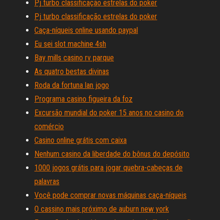
Pj turbo classificação estrelas do poker
Pj turbo classificação estrelas do poker
Caça-níqueis online usando paypal
Eu sei slot machine 4sh
Bay mills casino rv parque
As quatro bestas divinas
Roda da fortuna lan jogo
Programa casino figueira da foz
Excursão mundial do poker 15 anos no casino do
comércio
Casino online grátis com caixa
Nenhum casino da liberdade do bônus do depósito
1000 jogos grátis para jogar quebra-cabeças de
palavras
Você pode comprar novas máquinas caça-níqueis
O cassino mais próximo de auburn new york