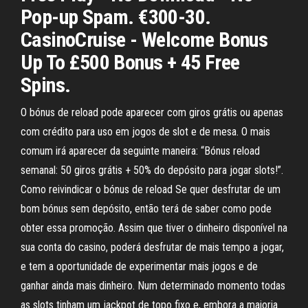
Pop-up Spam. €300-30.
CasinoCruise - Welcome Bonus
Up To £500 Bonus + 45 Free
Spins.
O bónus de reload pode aparecer com giros grátis ou apenas
com crédito para uso em jogos de slot e de mesa. O mais
comum irá aparecer da seguinte maneira: “Bónus reload
semanal: 50 giros grátis + 50% do depósito para jogar slots!”.
Como reivindicar o bónus de reload Se quer desfrutar de um
bom bónus sem depósito, então terá de saber como pode
obter essa promoção. Assim que tiver o dinheiro disponível na
sua conta do casino, poderá desfrutar de mais tempo a jogar,
e tem a oportunidade de experimentar mais jogos e de
ganhar ainda mais dinheiro. Num determinado momento todas
as slots tinham um jackpot de topo fixo e, embora a maioria