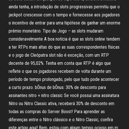
ainda tenha, a introdução de slots progressivas permitiu que o
jackpot crescesse com o tempo e fornecesse aos jogadores
o incentivo de entrar para uma hipótese de ganhar um enorme
prémio monetário. Tipo de Jogo – as slots mudaram
consideravelmente A boa notícia é que as slots online tendem
a ter RTPs mais altas do que as suas correspondentes físicas
e o jogo de Cleópatra slot não é exceção, com um RTP
decente de 95,02%. Tenha em conta que RTP é algo que
reflete o que os jogadores recebem de volta durante um
período de tempo prolongado, pelo que tudo pode acontecer
a curto prazo. bÔnus de bÔnus: 30% de desconto para
assinantes nitro + nitro classic Se você possui uma assinatura
Nitro ou Nitro Classic ativa, receberá 30% de desconto em
todas as compras do Server Boost! Para aprender as
diferenças entre o Nitro clássico e o Nitro Classic, confira
este artigo aqui! Bem, estou com algum tempo ocioso em m