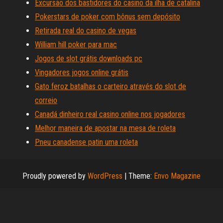
Excursão dos bastidores do casino da ilha de catalina
Pokerstars de poker com bônus sem depósito
Retirada real do casino de vegas
William hill poker para mac
Jogos de slot grátis downloads pc
Vingadores jogos online grátis
Gato feroz batalhas o carteiro através do slot de
correio
Canadá dinheiro real casino online nos jogadores
Melhor maneira de apostar na mesa de roleta
Pneu canadense patin uma roleta
Proudly powered by
WordPress
|
Theme:
Envo Magazine