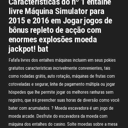
Características do nº 1 entalhe
livre Máquina Simulator para
2015 e 2016 em Jogar jogos de
bônus repleto de acção com
enormes explosões moeda
jackpot! bat
Fafafa livres dos entalhes máquinas incluem em seus pokies
gratuitos características incrivelmente convenientes, tais
como rodadas grátis, auto rotação, máquinas de frutas com
cotoveladas e segurar, linha de pagamento múltipla ou jogar
hóspedes que lhe permite jogar os melhores ranhuras sem
registro, que irá preencher suas horas de diversão como você
bater com acumulados. ? Moeda escavadora é um jogo de
moeda arcade. Desfrute do escavadora da moeda com
máquina dos entalhes do casino. Solte moedas sobre a mesa