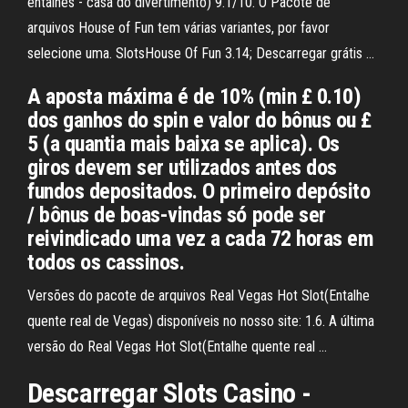
entalhes - casa do divertimento) 9.1/10. O Pacote de
arquivos House of Fun tem várias variantes, por favor
selecione uma. SlotsHouse Of Fun 3.14; Descarregar grátis …
A aposta máxima é de 10% (min £ 0.10)
dos ganhos do spin e valor do bônus ou £
5 (a quantia mais baixa se aplica). Os
giros devem ser utilizados antes dos
fundos depositados. O primeiro depósito
/ bônus de boas-vindas só pode ser
reivindicado uma vez a cada 72 horas em
todos os cassinos.
Versões do pacote de arquivos Real Vegas Hot Slot(Entalhe
quente real de Vegas) disponíveis no nosso site: 1.6. A última
versão do Real Vegas Hot Slot(Entalhe quente real …
Descarregar Slots Casino -