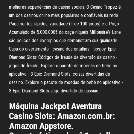
melhores experiências de casino sociais. O Casino Tropez é
um dos casinos online mais populares e confiáveis na rede.
Pagamentos rápidos, variedade (+ de 100 jogos) e o Poço
Acumulado de 5.000.000€ do caça-níqueis Millionaire's Lane
são poucos dos exemplos que demonstram sua qualidade.
Casa do divertimento - casino dos entalhes - tipsjoy. Epic
Diamond Slots: Códigos de fraude de diversão de casino -
jogos de fraude. Explore o pacote de moedas de bebê no
aplicativo - 3 Epic Diamond Slots: coisas divertidas de
cassino. Explore o pacote de moedas de bebê no aplicativo -
3 Epic Diamond Slots: jogo divertido de cassino.
Máquina Jackpot Aventura
Casino Slots: Amazon.com.br:
Amazon Appstore.