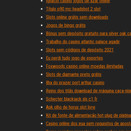
Ignacio casino jogos de azar online
Título p90 mc headshot 2 slot
Slots online grátis sem downloads
Jogos de bingo grátis
Bônus sem depósito gratuito para silver oak c
Trabalho do casino atlantic palace agadir
Slots sem códigos de depósito 2021
Eu perdi tudo jogo de esportes
Foxwoods casino online moedas ilimitadas
Slots de diamante preto grátis
Ilha do prazer port arthur casino
Reino dos titãs download de máquina caça-níq
Schecter blackjack sls c1 fr
Apk olho de horus slot livre
Kit de fonte de alimentação hot plug de platina
Casino online dos eua sem requisitos de apost