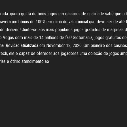
trada: quem gosta de bons jogos em cassinos de qualidade sabe que o
haverá um bônus de 100% em cima do valor inicial que deve ser de até
de dinheiro! Junte-se aos mais populares jogos gratuitos de máquinas d
lo de Vegas com mais de 14 milhões de fãs! Slotomania, jogos gratuito
a. Revisão atualizada em November 12, 2020. Um pioneiro dos casinos 
tech, ele é capaz de oferecer aos jogadores uma coleção de jogos am
rias e ótimo atendimento ao