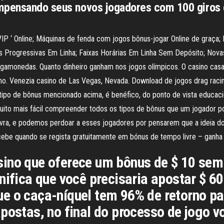
mpensando seus novos jogadores com 100 giros g
IP ‘ Online; Máquinas de fenda com jogos bônus-jogar Online de graça; 
as Progressivas Em Linha; Faixas Horárias Em Linha Sem Depósito; Nova
ragamonedas. Quanto dinheiro ganham nos jogos olímpicos. O casino cas
ino. Venezia casino de Las Vegas, Nevada. Download de jogos drag racin
ipo de bônus mencionado acima, é benéfico, do ponto de vista educacio
ito mais fácil compreender todos os tipos de bônus que um jogador pod
vra, e podemos perdoar a esses jogadores por pensarem que a ideia do
cebe quando se regista gratuitamente em bónus de tempo livre – ganha 
sino que oferece um bônus de $ 10 sem
nifica que você precisaria apostar $ 60
e o caça-níquel tem 96% de retorno pa
postas, no final do processo de jogo v