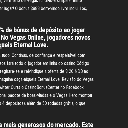
r, vermelho de Vegas fundi-lo-á simplesmente
 lugar! O bônus $888 bem-vindo livre inclui 1os,
% de bônus de depósito ao jogar
. No Vegas Online, jogadores novos
ueis Eternal Love.
 tudo. Contínuo, de confiança e respeitável com
sos fará todo o jogador em linha do casino Código
egistre-se e reivindique a oferta de $ 20 NDB no
áquina caça-níqueis Eternal Love. Revisão do Vegas
Twitter Curta o CasinoBonusCenter no Facebook
cional pacote de boas-vindas e o Vegas Hero montou
 4 depósitos), além de 50 rodadas grátis, o que
s mais generosos do mercado. Este