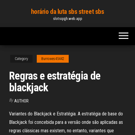
Skip
horário da luta sbs street sbs
to
slotsqqjh.web.app
the
content
Category
Burrowes45442
Regras e estratégia de
blackjack
By
AUTHOR
Variantes do Blackjack e Estratégia. A estratégia de base do
Blackjack foi concebida para a versão onde são aplicadas as
regras clássicas mas existem, no entanto, variantes que