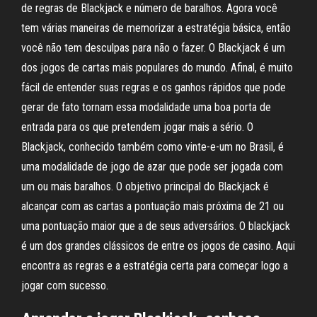
de regras de Blackjack e número de baralhos. Agora você
tem várias maneiras de memorizar a estratégia básica, então
você não tem desculpas para não o fazer. O Blackjack é um
dos jogos de cartas mais populares do mundo. Afinal, é muito
fácil de entender suas regras e os ganhos rápidos que pode
gerar de fato tornam essa modalidade uma boa porta de
entrada para os que pretendem jogar mais a sério. O
Blackjack, conhecido também como vinte-e-um no Brasil, é
uma modalidade de jogo de azar que pode ser jogada com
um ou mais baralhos. O objetivo principal do Blackjack é
alcançar com as cartas a pontuação mais próxima de 21 ou
uma pontuação maior que a de seus adversários. O blackjack
é um dos grandes clássicos de entre os jogos de casino. Aqui
encontra as regras e a estratégia certa para começar logo a
jogar com sucesso.