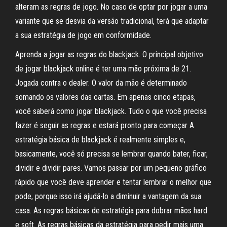
alteram as regras de jogo. No caso de optar por jogar a uma
variante que se desvia da versão tradicional, terá que adaptar
a sua estratégia de jogo em conformidade.
Aprenda a jogar as regras do blackjack. O principal objetivo
de jogar blackjack online é ter uma mão próxima de 21.
Jogada contra o dealer. O valor da mão é determinado
somando os valores das cartas. Em apenas cinco etapas,
você saberá como jogar blackjack. Tudo o que você precisa
fazer é seguir as regras e estará pronto para começar A
estratégia básica de blackjack é realmente simples e,
basicamente, você só precisa se lembrar quando bater, ficar,
dividir e dividir pares. Vamos passar por um pequeno gráfico
rápido que você deve aprender e tentar lembrar o melhor que
pode, porque isso irá ajudá-lo a diminuir a vantagem da sua
casa. As regras básicas de estratégia para dobrar mãos hard
e soft. As regras básicas da estratégia para pedir mais uma