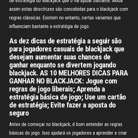
de estratégia do Blackjack que o vai ajudar bastante. Ainda
assim estas directrizes são concebidas para o blackjack com
regras clássicas. Existem no entanto, certas variantes que
influenciam bastante a estratégia de jogo.
As dez dicas de estratégia a seguir são
para jogadores casuais de blackjack que
desejam aumentar suas chances de
ganhar enquanto se divertem jogando
blackjack. AS 10 MELHORES DICAS PARA
GANHAR NO BLACKJACK: Jogue com
regras de jogo liberais; Aprenda a
estratégia básica de jogo; Use um cartão
de estratégia; Evite fazer a aposta do
seguro
Antes de começar no blackjack, é bom entender as regras
básicas do jogo. Isso ajudará os jogadores a aprender e criar