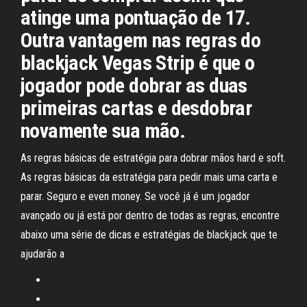
atinge uma pontuação de 17.
Outra vantagem nas regras do
blackjack Vegas Strip é que o
jogador pode dobrar as duas
primeiras cartas e desdobrar
novamente sua mão.
As regras básicas de estratégia para dobrar mãos hard e soft.
As regras básicas da estratégia para pedir mais uma carta e
parar. Seguro e even money. Se você já é um jogador
avançado ou já está por dentro de todas as regras, encontre
abaixo uma série de dicas e estratégias de blackjack que te
ajudarão a