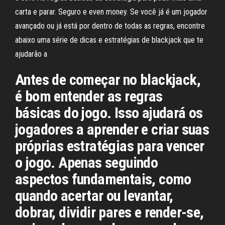
carta e parar. Seguro e even money. Se você já é um jogador
avançado ou já está por dentro de todas as regras, encontre
abaixo uma série de dicas e estratégias de blackjack que te
ajudarão a
Antes de começar no blackjack,
é bom entender as regras
básicas do jogo. Isso ajudará os
jogadores a aprender e criar suas
próprias estratégias para vencer
o jogo. Apenas seguindo
aspectos fundamentais, como
quando acertar ou levantar,
dobrar, dividir pares e render-se,