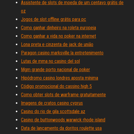
Assistente de slots de moeda de um centavo grátis de
oz
Jogos de slot offline grátis para pc
Como ganhar dinheiro na roleta europeia
Como ganhar a vida no poker na internet
Lona preta e cinzenta de jack de união
Paragon casino marksville la entretenimento
Lutas de mma no casino del sol
Mgm grande porto nacional de poker
Hipódromo casino londres aposta mínima
Código promocional do cassino high 5
Como obter slots de warframe gratuitamente
Imagens de cratos casino cyprus
Casino do rio de gila scottsdale az
Casino de buttonwoods warwick rhode island
Data de lançamento da doritos roulette usa