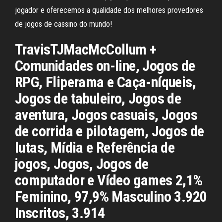
jogador e oferecemos a qualidade dos melhores provedores
de jogos de cassino do mundo!
TravisTJMacMcCollum +
Comunidades on-line, Jogos de
RPG, Fliperama e Caça-níqueis,
Jogos de tabuleiro, Jogos de
aventura, Jogos casuais, Jogos
de corrida e pilotagem, Jogos de
lutas, Mídia e Referência de
jogos, Jogos, Jogos de
computador e Vídeo games 2,1%
Feminino, 97,9% Masculino 3.920
Inscritos, 3.914