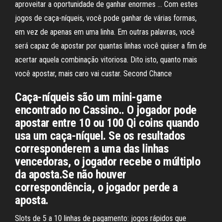
aproveitar a oportunidade de ganhar enormes … Com estes
jogos de caça-níqueis, você pode ganhar de várias formas,
em vez de apenas em uma linha. Em outras palavras, você
será capaz de apostar por quantas linhas você quiser a fim de
acertar aquela combinação vitoriosa. Dito isto, quanto mais
você apostar, mais caro vai custar. Second Chance
Caça-níqueis são um mini-game
encontrado no Cassino.. O jogador pode
apostar entre 10 ou 100 Qi coins quando
usa um caça-níquel. Se os resultados
corresponderem a uma das linhas
vencedoras, o jogador recebe o múltiplo
da aposta.Se não houver
correspondência, o jogador perde a
aposta.
Slots de 5 a 10 linhas de pagamento: jogos rápidos que