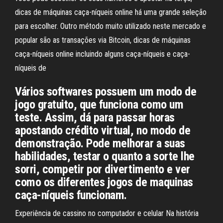
dicas de máquinas caça-níqueis online há uma grande seleção
para escolher. Outro método muito utilizado neste mercado e
popular são as transações via Bitcoin, dicas de máquinas
caça-níqueis online incluindo alguns caça-níqueis e caça-
níqueis de
Vários softwares possuem um modo de
jogo gratuito, que funciona como um
teste. Assim, dá para passar horas
apostando crédito virtual, no modo de
demonstração. Pode melhorar a suas
habilidades, testar o quanto a sorte lhe
sorri, competir por divertimento e ver
como os diferentes jogos de maquinas
caça-níqueis funcionam.
Experiência de cassino no computador e celular Na história