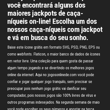
você encontrará alguns dos
maiores jackpots de caça-
níqueis on-line! Escolha um dos
nossos caça-níqueis com jackpot
e vá em busca do seu sonho.
Baixe este ícone grátis em formato SVG, PSD, PNG, EPS ou
como webfonts. Flaticon, o maior banco de dados de ícones
em vetor livre. Uma coleção para quem gosta de passar
algum tempo jogando e se divertindo os melhores jogos
online da internet. Aqui no jogosonlinede.com você pode
confiar e jogar qualquer jogo tranquilo, sem precisar se
preocupar pois nenhum jogo grátis vai danificar seu
computador, pois nossos jogos são 100% livres de vírus e
outros programas indesejados. Na segunda semana de maio
você pode escolher os seus números e apostar na terça,