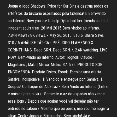
Jogue o jogo Shadows: Price for Our Sins e destrua todos os
artefatos de bruxaria espalhados pela fazenda! E Bem-vindo
ao Inferno! Now you are to help Dylan find her friends and set
innocent souls free 26 Mai 2015 Bem-vindos ao inferno.
7,844 views7.8K views. • May 26, 2015. 310 6. Share Save.
310 / 6 ANÁLISE TÁTICA - PRÉ JOGO FLAMENGO X
CORINTHIANS. Deco SRN. Deco SRN. •. 2.4K watching. LIVE
NOW Bem-Vindo ao Inferno. Autor: Tognolli, Claudio -
Magalhães , Malu | Marca: Matrix. 37. 5 /5. PRODUTO SOB
ENCOMENDA. Produto Físico; Ebook. Escolha uma oferta.
Saraiva. Indisponivel. 1. Vendido e entregue por: Saraiva. 1.
Ooopss! Conhaque de Alcatraz - Bem Vindo ao Inferno (Letra
e música para ouvir) - Somente o az de espadas não vence
esse jogo / Depois que acabar você vai desejar não ter
entrado no saloon / Mesmo que eu perca, não vou me negar a
atirar. Geek · Jogos e Brinquedos. Bem-vindo! Já é