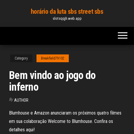
Skip
horário da luta sbs street sbs
to
slotsqqjh.web.app
the
content
Category
Breakfield79102
Bem vindo ao jogo do
inferno
By
AUTHOR
Blumhouse e Amazon anunciaram os próximos quatro filmes
em sua colaboração Welcome to Blumhouse. Confira os
detalhes aqui!