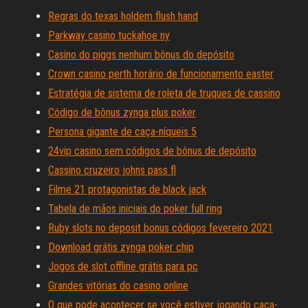
Regras do texas holdem flush hand
Parkway casino tuckahoe ny
Casino do piggs nenhum bônus do depósito
Crown casino perth horário de funcionamento easter
Estratégia de sistema de roleta de truques de cassino
Código de bônus zynga plus poker
Persona gigante de caça-níqueis 5
24vip casino sem códigos de bônus de depósito
Cassino cruzeiro johns pass fl
Filme 21 protagonistas de black jack
Tabela de mãos iniciais do poker full ring
Ruby slots no deposit bonus códigos fevereiro 2021
Download grátis zynga poker chip
Jogos de slot offline grátis para pc
Grandes vitórias do casino online
O que pode acontecer se você estiver jogando caça-